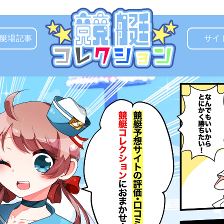
艇場記事
サイ