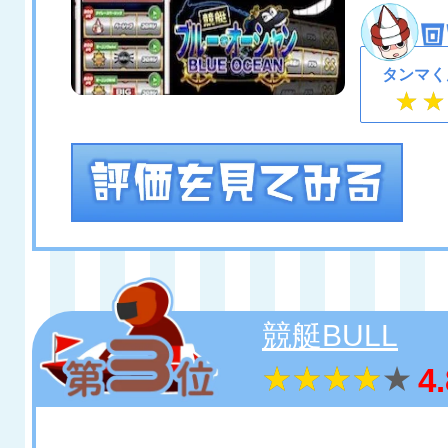
タンマく
競艇BULL
4.