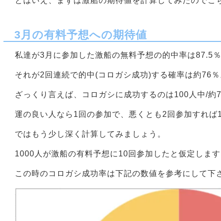
とはいえ、まずは激船の期待値を計算してみたのでこ
3月の有料予想への期待値
私達が3月に参加した激船の無料予想の的中率は87.5
それが2回連続で的中(コロガシ成功)する確率は約76％
ざっくり言えば、コロガシに成功するのは100人中/約
運の良い人なら1回の参加で、悪くとも2回参加すれば
ではもう少し深く計算してみましょう。
1000人が激船の有料予想に10回参加したと仮定しま
この時のコロガシ成功率は下記の数値を参考にして下