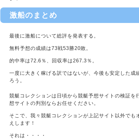
激船のまとめ
最後に激船について総評を発表する。
無料予想の成績は73戦53勝20敗。
的中率は72.6％、回収率は267.3％。
一度に大きく稼げる訳ではないが、今後も安定した成
ろう。
競艇コレクションは日頃から競艇予想サイトの検証を
想サイトの判別ならお任せください。
そこで、我々競艇コレクションが上記サイト以外でも
えします！
それは・・・・