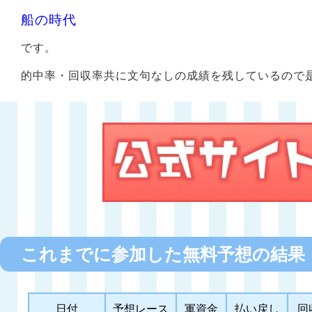
船の時代
です。
的中率・回収率共に文句なしの成績を残しているので
これまでに参加した無料予想の結果
日付
予想レース
軍資金
払い戻し
回