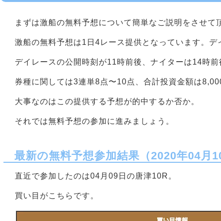
まずは激船の無料予想について簡単なご説明をさせて
激船の無料予想は1日4レース提供となっています。デ
デイレースの公開時刻が11時前後、ナイターは14時前
券種に関しては
3連単8点〜10点、合計投資金額は8,00
大事なのはこの提供する予想が的中するか否か。
それでは無料予想の参加に進みましょう。
最新の無料予想参加結果（2020年04月
直近で参加したのは04月09日の唐津10R。
買い目がこちらです。