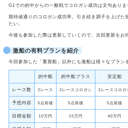
G1での的中からの一般戦でコロガシ成功は文句ありま
期待値通りのコロガシ成功率。引き続き調子を上げた
たい。
今後も参加した際は更新していくので、次回更新をお
激船の有料プランを紹介
今回参加した「重賞船」以外にも激船は様々なプラン
的中船
的中船プラス
安定船
レース数
2レース
2レースコロガシ
2レースコロガ
予想内容
5点前後
5点前後
5点前後
目標金額
10万円
15万円
40万円