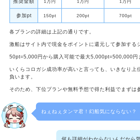
推奨金額
1万円
1万円
1万円
参加pt
150pt
200pt
700pt
各プランの詳細は上記の通りです。
激船はサイト内で現金をポイントに還元して参加する
50pt=5,000円から購入可能で最大5,000pt=500,
いくらコロガシ成功率が高いと言っても、いきなり上
負います。
そのため、下位プランや無料予想で得た利益でまずは
ねぇねぇタンマ君！幻船気にならない？
何も詳細がわからないんだから