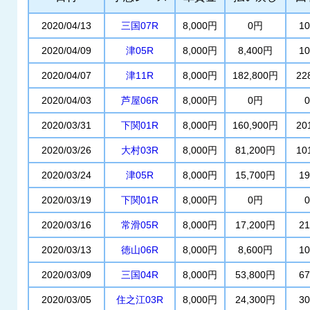
2020/04/13
三国07R
8,000円
0円
1
2020/04/09
津05R
8,000円
8,400円
1
2020/04/07
津11R
8,000円
182,800円
22
2020/04/03
芦屋06R
8,000円
0円
2020/03/31
下関01R
8,000円
160,900円
20
2020/03/26
大村03R
8,000円
81,200円
10
2020/03/24
津05R
8,000円
15,700円
1
2020/03/19
下関01R
8,000円
0円
2020/03/16
常滑05R
8,000円
17,200円
2
2020/03/13
徳山06R
8,000円
8,600円
1
2020/03/09
三国04R
8,000円
53,800円
6
2020/03/05
住之江03R
8,000円
24,300円
3