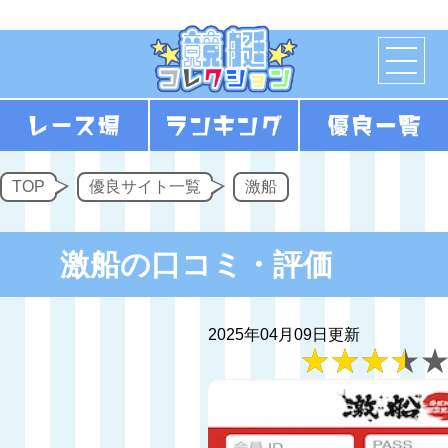
TOP
優良サイト一覧
激船
激船の口コミ・評価
2025年04月09日更新