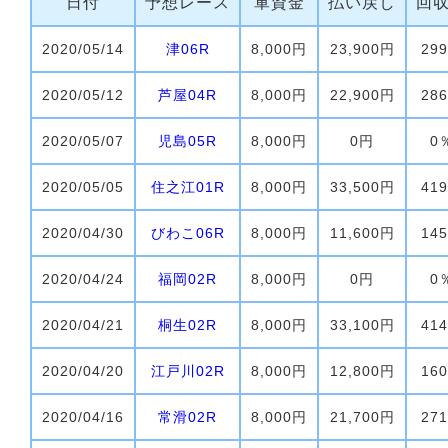
日付
予想レース
軍資金
払い戻し
回
2020/05/14
津06R
8,000円
23,900円
29
2020/05/12
芦屋04R
8,000円
22,900円
28
2020/05/07
児島05R
8,000円
0円
0
2020/05/05
住之江01R
8,000円
33,500円
41
2020/04/30
びわこ06R
8,000円
11,600円
14
2020/04/24
福岡02R
8,000円
0円
0
2020/04/21
桐生02R
8,000円
33,100円
41
2020/04/20
江戸川02R
8,000円
12,800円
16
2020/04/16
常滑02R
8,000円
21,700円
27