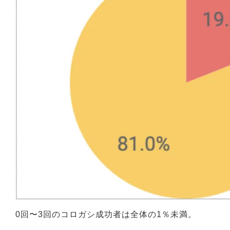
0回〜3回のコロガシ成功者は全体の1％未満。