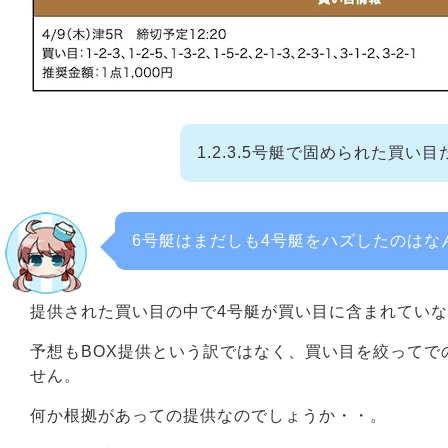
1.2.3.5号艇で固められた買い
6号艇はまだしも4号艇をハズしたのはな
提供された買い目の中で4号艇が買い目に含まれてい
予想もBOX提供という訳ではなく、買い目を絞ってで
せん。
何か根拠があっての提供なのでしょうか・・。