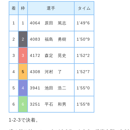
着
枠
選手
タイム
1
1
4064 原田 篤志
1’49″6
2
2
4083 福島 勇樹
1’50″9
3
3
4172 森定 晃史
1’52″2
4
5
4308 河村 了
1’52″7
5
4
3941 池田 浩二
1’55″0
6
6
3251 平石 和男
1’55″8
1-2-3で決着。