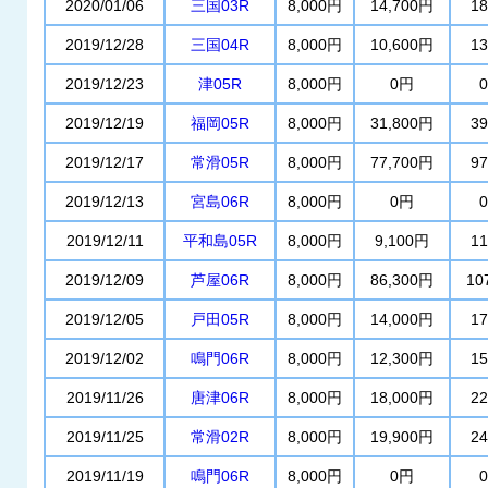
2020/01/06
三国03R
8,000円
14,700円
1
2019/12/28
三国04R
8,000円
10,600円
1
2019/12/23
津05R
8,000円
0円
2019/12/19
福岡05R
8,000円
31,800円
3
2019/12/17
常滑05R
8,000円
77,700円
9
2019/12/13
宮島06R
8,000円
0円
2019/12/11
平和島05R
8,000円
9,100円
1
2019/12/09
芦屋06R
8,000円
86,300円
10
2019/12/05
戸田05R
8,000円
14,000円
1
2019/12/02
鳴門06R
8,000円
12,300円
1
2019/11/26
唐津06R
8,000円
18,000円
2
2019/11/25
常滑02R
8,000円
19,900円
2
2019/11/19
鳴門06R
8,000円
0円