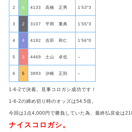
2
6
4133 高橋 正男
1’53″3
3
2
3107 平岡 重典
1’55″3
4
4
4182 吉田 和仁
1’56″0
5
3
4469 土山 卓也
–
6
5
3893 汐崎 正則
–
1-6-2で決着。見事コロガシ成功です！
1-6-2の締め切り時のオッズは54.5倍。
今回は1点4,000円で勝負していた為、最終払戻金は218
ナイスコロガシ。