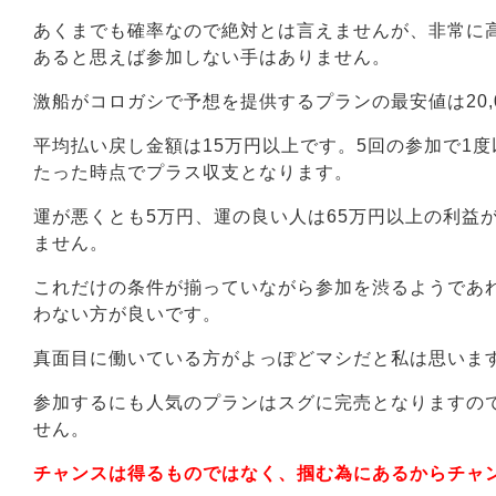
あくまでも確率なので絶対とは言えませんが、非常に
あると思えば参加しない手はありません。
激船がコロガシで予想を提供するプランの最安値は20,
平均払い戻し金額は15万円以上です。5回の参加で1
たった時点でプラス収支となります。
運が悪くとも5万円、運の良い人は65万円以上の利益
ません。
これだけの条件が揃っていながら参加を渋るようであ
わない方が良いです。
真面目に働いている方がよっぽどマシだと私は思いま
参加するにも人気のプランはスグに完売となりますの
せん。
チャンスは得るものではなく、掴む為にあるからチャ