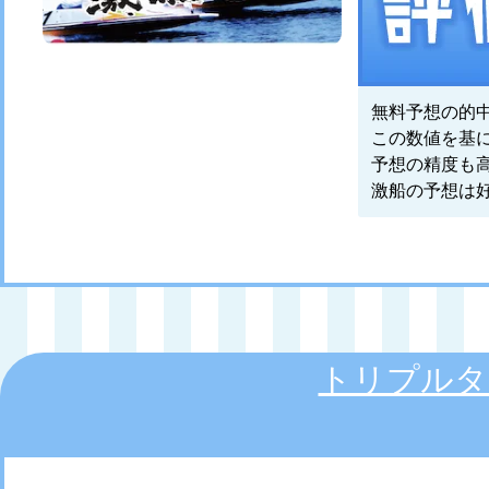
無料予想の的中
この数値を基
予想の精度も
激船の予想は
トリプルタ