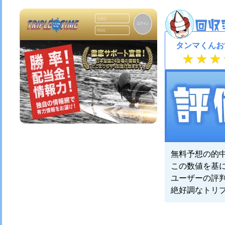
タンマくんお
無料予想の的中
この数値を基
ユーザーの評
絶好調なトリ