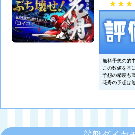
無料予想の的中
この数値を基
予想の精度も
花舟の予想は
競艇ダイヤ