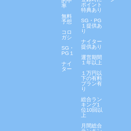
的中
ポイント
率
特典あり
無料
SG・PG
予想
１提供あ
り
コロ
ガシ
ナイター
提供あり
SG・
PG１
運営期間
１年以上
ナイ
ター
１万円以
下の有料
プラン有
り
総合ラン
キング1
位10回以
上
月間総合
ランキン