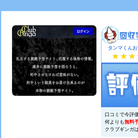
タンマくんお
口コミで今評
何よりも
無料
クラブギンガ