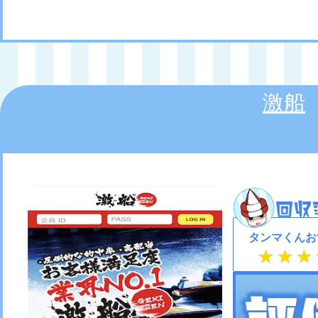
激船
タンマくんお