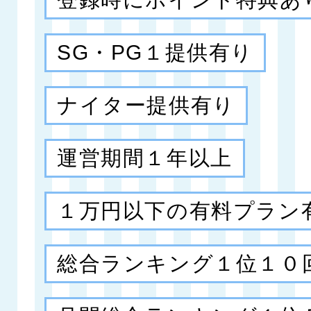
SG・PG１提供有り
ナイター提供有り
運営期間１年以上
１万円以下の有料プラン
総合ランキング１位１０