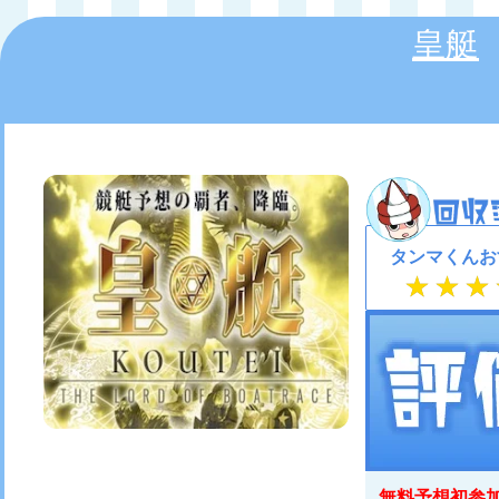
皇艇
タンマくんお
無料予想初参