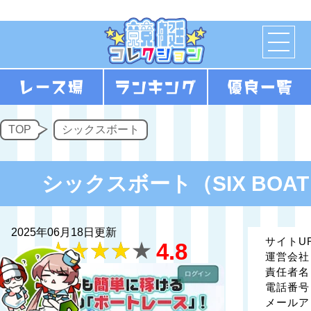
TOP
シックスボート
シックスボート（SIX BO
2025年06月18日更新
サイトU
4.8
運営会社
責任者名
電話番号
メールア