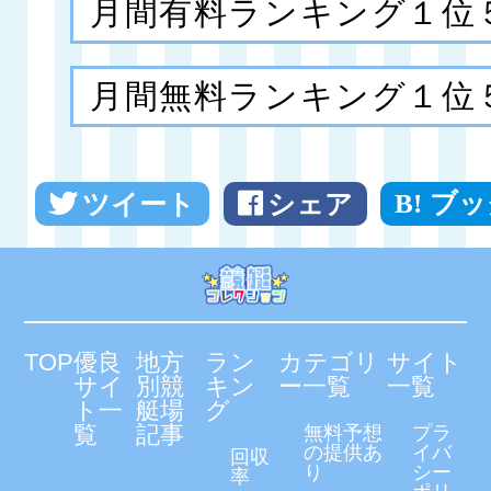
月間有料ランキング１位
月間無料ランキング１位
ツイート
シェア
ブッ
TOP
優良
地方
ラン
カテゴリ
サイト
サイ
別競
キン
ー一覧
一覧
ト一
艇場
グ
覧
記事
無料予想
プラ
の提供あ
イバ
回収
り
シー
率