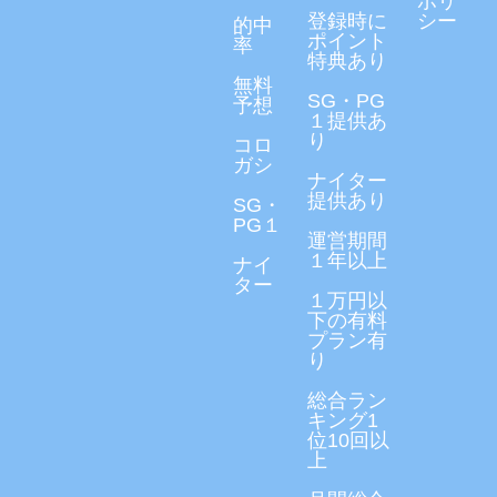
ポリ
登録時に
シー
的中
ポイント
率
特典あり
無料
SG・PG
予想
１提供あ
り
コロ
ガシ
ナイター
提供あり
SG・
PG１
運営期間
１年以上
ナイ
ター
１万円以
下の有料
プラン有
り
総合ラン
キング1
位10回以
上