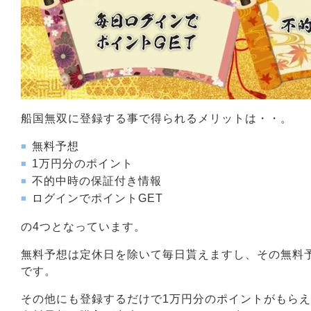
船国無双に登録する事で得られるメリットは・・。
無料予想
1万円分のポイント
不的中時の保証付き情報
ログインでポイントGET
の4つとなっています。
無料予想は定休日を除いて毎日貰えますし、その無料予
です。
その他にも登録するだけで1万円分のポイントがもら