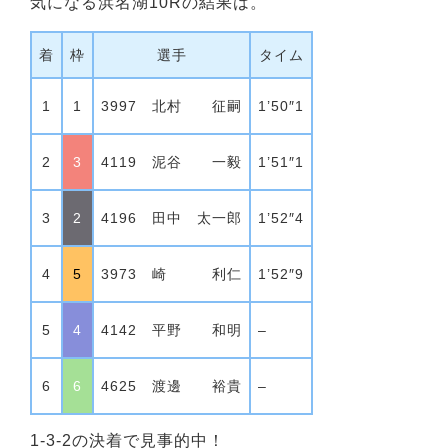
気になる浜名湖10Rの結果は。
着
枠
選手
タイム
1
1
3997
北村 征嗣
1’50″1
2
3
4119
泥谷 一毅
1’51″1
3
2
4196
田中 太一郎
1’52″4
4
5
3973
崎 利仁
1’52″9
5
4
4142
平野 和明
–
6
6
4625
渡邊 裕貴
–
1-3-2の決着で見事的中！