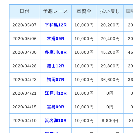
日付
予想レース
軍資金
払い戻し
回
2020/05/07
平和島12R
10,000円
20,200円
2
2020/05/06
常滑09R
10,000円
20,400円
2
2020/04/30
多摩川08R
10,000円
45,200円
4
2020/04/28
徳山12R
10,000円
29,800円
2
2020/04/23
福岡07R
10,000円
36,600円
3
2020/04/21
江戸川12R
10,000円
0円
2020/04/15
宮島09R
10,000円
0円
2020/04/10
浜名湖10R
10,000円
8,800円
8