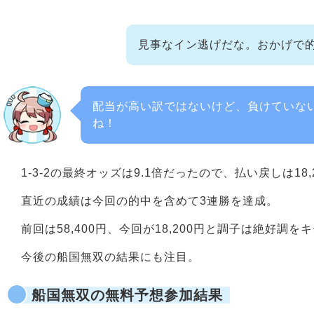
見事なイン逃げだな。おかげで
配当が高い訳ではないけど、負けていな
ね！
1-3-2の最終オッズは9.1倍だったので、払い戻しは18,
直近の成績は今回の的中を含めて3連勝を達成。
前回は58,400円、今回が18,200円と調子は絶好
今後の船国無双の結果にも注目。
船国無双の無料予想参加結果