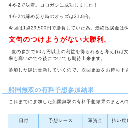
4-6-2で決着。コロガシに成功しました！
4-6-2の締め切り時のオッズは21.8倍。
今回は1点29,500円で勝負していた為、最終払戻金は64
文句のつけようがない大勝利。
1度の参加で60万円以上の利益を得られると考えれば
率も高いので今後についても期待出来ます。
参加した際は更新していくので、次回更新をお待ち下
船国無双の有料予想参加結果
これまでに参加した船国無双の有料予想結果のまとめ
日付
予想レース
軍資金
払い戻