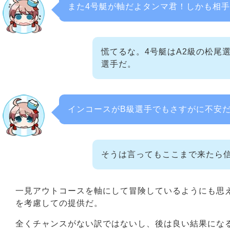
また4号艇が軸だよタンマ君！しかも相手
慌てるな。4号艇はA2級の松尾選
選手だ。
インコースがB級選手でもさすがに不安
そうは言ってもここまで来たら
一見アウトコースを軸にして冒険しているようにも思
を考慮しての提供だ。
全くチャンスがない訳ではないし、後は良い結果にな