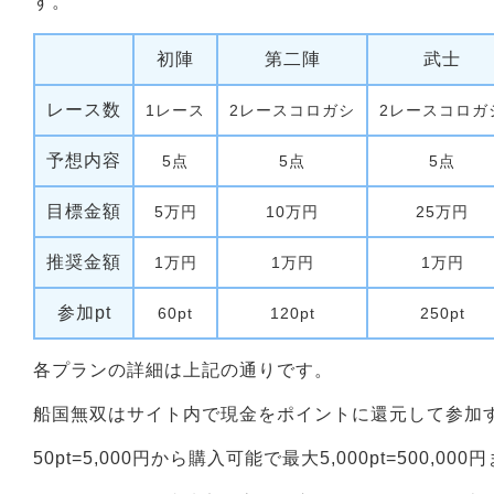
す。
初陣
第二陣
武士
レース数
1レース
2レースコロガシ
2レースコロガ
予想内容
5点
5点
5点
目標金額
5万円
10万円
25万円
推奨金額
1万円
1万円
1万円
参加pt
60pt
120pt
250pt
各プランの詳細は上記の通りです。
船国無双はサイト内で現金をポイントに還元して参加
50pt=5,000円から購入可能で最大5,000pt=500,