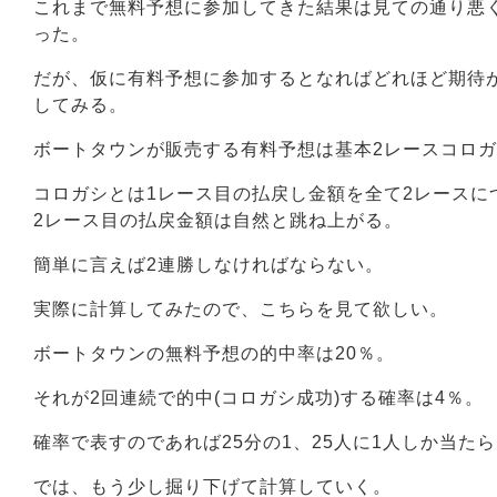
これまで無料予想に参加してきた結果は見ての通り悪
った。
だが、仮に有料予想に参加するとなればどれほど期待
してみる。
ボートタウンが販売する有料予想は基本2レースコロ
コロガシとは1レース目の払戻し金額を全て2レースに
2レース目の払戻金額は自然と跳ね上がる。
簡単に言えば2連勝しなければならない。
実際に計算してみたので、こちらを見て欲しい。
ボートタウンの無料予想の的中率は20％。
それが2回連続で的中(コロガシ成功)する確率は4％。
確率で表すのであれば25分の1、25人に1人しか当た
では、もう少し掘り下げて計算していく。