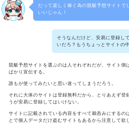
だって楽しく稼ぐ為の競艇予想サイトで
いいじゃん！
そうなんだけど、安易に登録し
いだろ？もうちょっとサイトの
競艇予想サイトを選ぶのは人それぞれだが、サイト側
ばかり宣伝する。
誰もが使ってみたいと思い迷ってしまうだろう。
それに大体のサイトは登録無料だから、とりあえず登
うが安易に登録してはいけない。
サイトに記載されている内容をすべて鵜呑みにするの
とで個人データだけ盗むサイトもあるから注意して欲