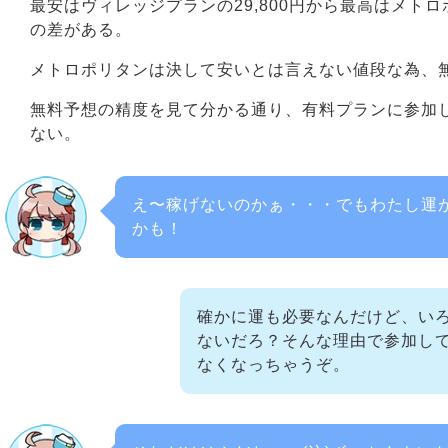
最安はヴィレッジプランの29,800円から最高はメトロ
の差がある。
メトロポリタンは決して安いとは言えない値段な為、
無料予想の精度を見て分かる通り、有料プランに参加
ない。
え〜稼げないのかぁ・・・でもわたし運
かも！
確かに運も必要なんだけど、い
ないだろ？そんな理由で参加し
なくなっちゃうぞ。