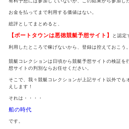
有料予想には参加していないが、この結果から参加し
お金を払ってまで利用する価値はない。
総評としてまとめると、
【ボートタウンは悪徳競艇予想サイト】
と認定
利用したところで稼げないから、登録は控えておこう
競艇コレクションは日頃から競艇予想サイトの検証を
想サイトの判別ならお任せください。
そこで、我々競艇コレクションが上記サイト以外でも
えします！
それは・・・・
船の時代
です。