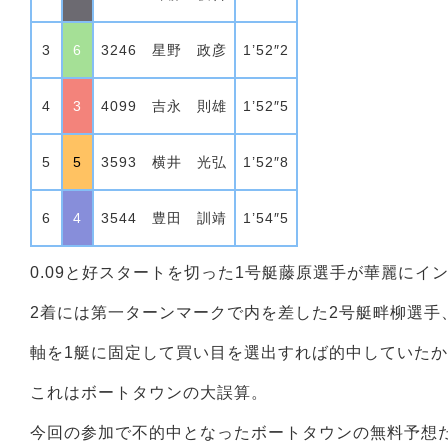
3
6
3246 星野 政彦
1’52″2
4
3
4099 吉永 則雄
1’52″5
5
5
3593 横井 光弘
1’52″8
6
4
3544 豊田 訓靖
1’54″5
0.09と好スタートを切った1号艇藤原選手が華麗にイ
2着には第一ターンマークで内を差した2号艇畔柳選手
軸を1艇に固定して買い目を選出すれば的中していた
これはボートタウンの大誤算。
今回の参加で不的中となったボートタウンの無料予想