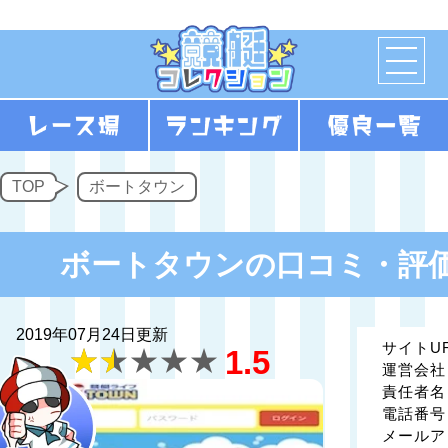
TOP
ボートタウン
ボートタウンの口コミ・評
2019年07月24日更新
サイトU
1.5
運営会社
責任者名
電話番号
メールア