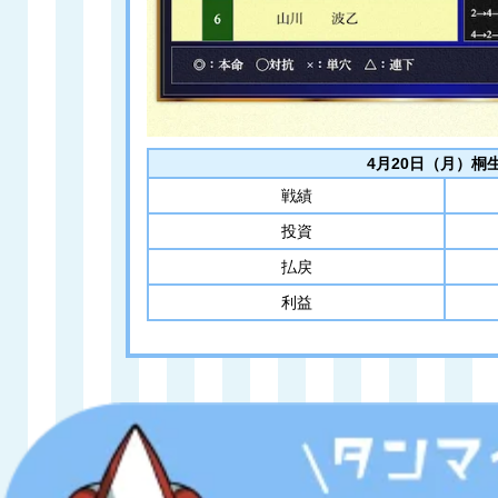
4月20日（月）桐生
戦績
投資
払戻
利益