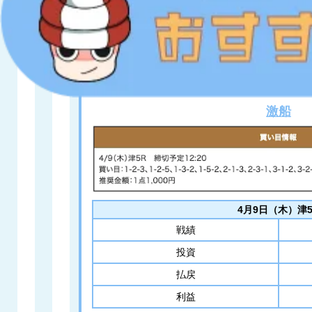
激船
4月9日（木）津5
戦績
投資
払戻
利益