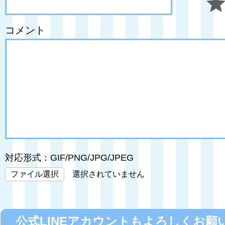
コメント
対応形式：GIF/PNG/JPG/JPEG
ファイル選択
選択されていません
公式LINEアカウントもよろしくお願