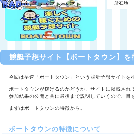
所在地
競艇予想サイト【ボートタウン】を
今回は早速「ボートタウン」という競艇予想サイトを
ボートタウンが稼げるのかどうか、サイトに掲載され
参加結果の公開と共に最後まで説明していくので、目
まずはボートタウンの特徴から。
ボートタウンの特徴について