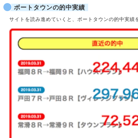
ボートタウンの的中実績
サイトを読み進めていくと、ボートタウンの的中実績