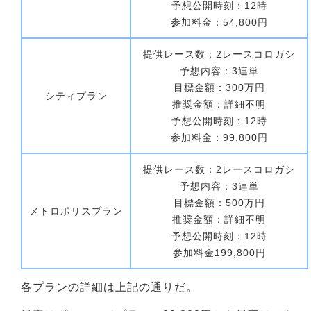
予想公開時刻：12時
参加料金：54,800円
提供レース数：2レースコロガシ
予想内容：3連単
目標金額：300万円
シティプラン
推奨金額：詳細不明
予想公開時刻：12時
参加料金：99,800円
提供レース数：2レースコロガシ
予想内容：3連単
目標金額：500万円
メトロポリスプラン
推奨金額：詳細不明
予想公開時刻：12時
参加料金199,800円
各プランの詳細は上記の通りだ。