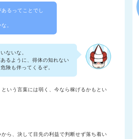
があるってことでし
かな。
はいないな。
があるように、得体の知れない
は危険も伴ってくるぞ。
。という言葉には弱く、今なら稼げるかもとい
いから、決して目先の利益で判断せず落ち着い