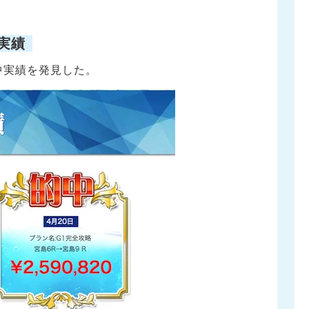
中実績
中実績を発見した。