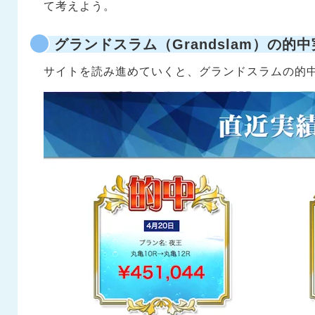
て考えよう。
グランドスラム（Grandslam）の的
サイトを読み進めていくと、グランドスラムの的