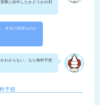
も実際に的中したかどうかの判
ら、本当の実績なのか
のかわからない。なら無料予想
無料予想