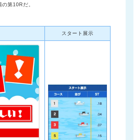
場の第10Rだ。
スタート展示