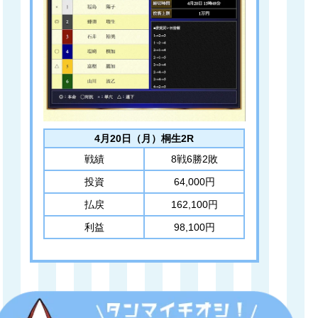
4月20日（月）桐生2R
戦績
8戦6勝2敗
投資
64,000円
払戻
162,100円
利益
98,100円