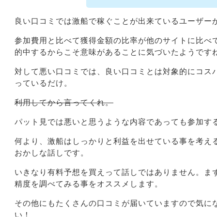
良い口コミでは激船で稼ぐことが出来ているユーザー
参加費用と比べて獲得金額の比率が他のサイトに比べ
的中するからこそ意味があることに気づいたようです
対して悪い口コミでは、良い口コミとは対象的にコス
っているだけ。
利用してから言ってくれ。
パット見では悪いと思うような内容であっても参加す
何より、激船はしっかりと利益を出せている事を考え
おかしな話しです。
いきなり有料予想を買えって話しではありません。ま
精度を調べてみる事をオススメします。
その他にもたくさんの口コミが届いていますので気に
い！