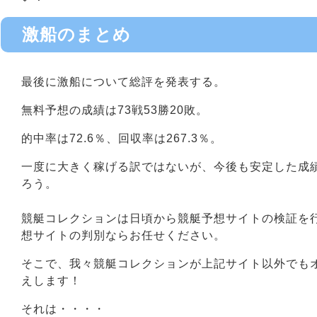
激船のまとめ
最後に激船について総評を発表する。
無料予想の成績は73戦53勝20敗。
的中率は72.6％、回収率は267.3％。
一度に大きく稼げる訳ではないが、今後も安定した成
ろう。
競艇コレクションは日頃から競艇予想サイトの検証を
想サイトの判別ならお任せください。
そこで、我々競艇コレクションが上記サイト以外でも
えします！
それは・・・・