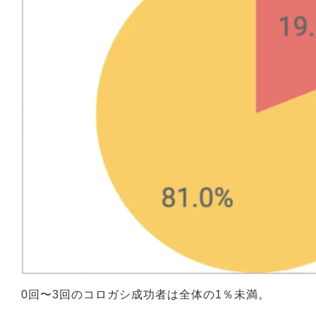
0回〜3回のコロガシ成功者は全体の1％未満。