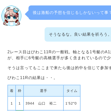
後は激船の予想を信じるしかないって事
そうなるな。良い結果を祈ろう
2レース目はびわこ11Rの一般戦。軸となる1号艇のA
が、相手に6号艇の高橋選手が多く含まれているので
そうは言ってもここまで来たら後は的中を信じて参加
びわこ11Rの結果は・・。
着
枠
選手
タイム
1
1
3944 山口 裕二
1’52″0