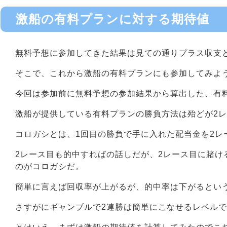
激船の有料プランに対する期待値
無料予想に参加してきた結果は見ての通りプラス収支
そこで、これから激船の有料プランにも参加してみよ
今回は参加前に無料予想の参加結果から算出した、有
激船が提供している有料プランの勝負方法は殆どが2
コロガシとは、1回目の勝負で手に入れた配当金を2レ
2レース目も的中すればの話しだが、2レース目に賭け
のがコロガシだ。
簡単に言えば回収率が上がるが、的中率は下がるとい
さすがにギャンブルで2連勝は簡単にこなせるレベル