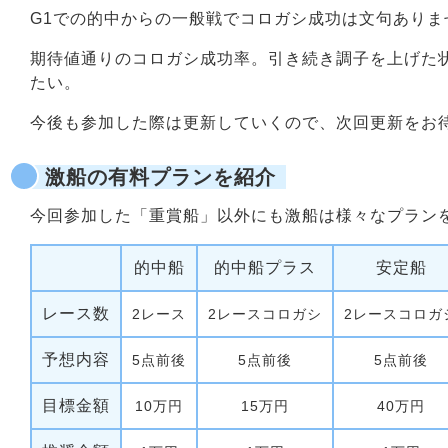
G1での的中からの一般戦でコロガシ成功は文句ありま
期待値通りのコロガシ成功率。引き続き調子を上げた
たい。
今後も参加した際は更新していくので、次回更新をお
激船の有料プランを紹介
今回参加した「重賞船」以外にも激船は様々なプラン
的中船
的中船プラス
安定船
レース数
2レース
2レースコロガシ
2レースコロガ
予想内容
5点前後
5点前後
5点前後
目標金額
10万円
15万円
40万円