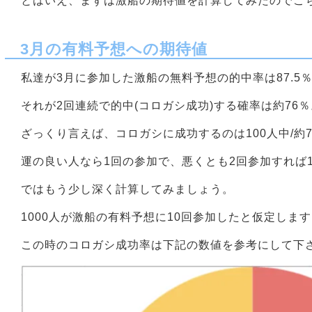
とはいえ、まずは激船の期待値を計算してみたのでこ
3月の有料予想への期待値
私達が3月に参加した激船の無料予想の的中率は87.5
それが2回連続で的中(コロガシ成功)する確率は約76％
ざっくり言えば、コロガシに成功するのは100人中/約
運の良い人なら1回の参加で、悪くとも2回参加すれば
ではもう少し深く計算してみましょう。
1000人が激船の有料予想に10回参加したと仮定しま
この時のコロガシ成功率は下記の数値を参考にして下