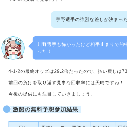
宇野選手の強烈な差しが決まっ
川野選手も怖かったけど相手止まりで的
った！
4-1-2の最終オッズは29.2倍だったので、払い戻しは73
前回の負けを取り返す見事な回収率には天晴ですね！
今後の提供にも注目していきましょう。
激船の無料予想参加結果