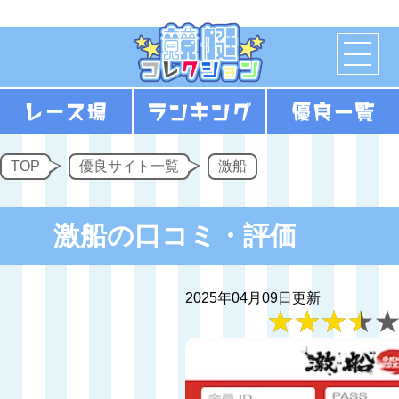
TOP
優良サイト一覧
激船
激船の口コミ・評価
2025年04月09日更新