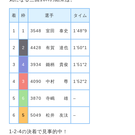
着
枠
選手
タイム
1
1
3548
室田 泰史
1’48″9
2
2
4428
有賀 達也
1’50″1
3
4
3934
鋤柄 貴俊
1’51″2
4
3
4090
中村 尊
1’52″2
5
6
3870
寺嶋 雄
–
6
5
5049
松井 友汰
–
1-2-4の決着で見事的中！