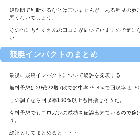
短期間で判断するなとは言いませんが、ある程度の参
悪くないでしょう。
その他にもたくさんの口コミが届いていますので気に
い！
競艇インパクトのまとめ
最後に競艇インパクトについて総評を発表する。
無料予想は29戦22勝7敗で的中率75.8％で回収率は15
この調子なら回収率180％以上も目指せそうだ。
有料予想でもコロガシの成功を確認出来ているので稼
う。
総評としてまとめると・・・。