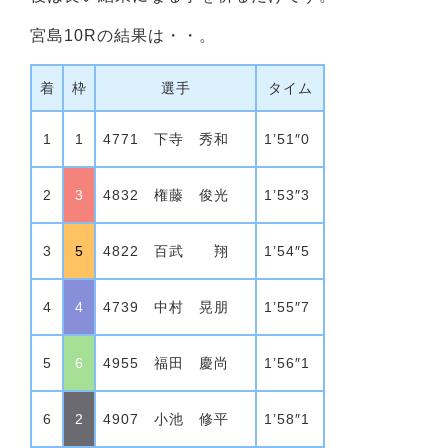
宮島10Rの結果は・・。
着
枠
選手
タイム
1
1
4771 下寺 秀和
1’51″0
2
3
4832 権藤 俊光
1’53″3
3
5
4822 百武 翔
1’54″5
4
4
4739 中村 晃朋
1’55″7
5
6
4955 福田 慶尚
1’56″1
6
2
4907 小池 修平
1’58″1