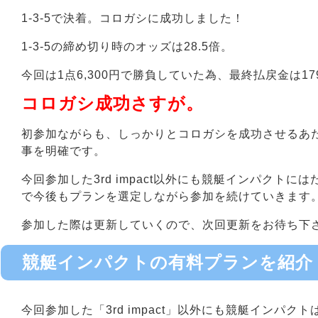
1-3-5で決着。コロガシに成功しました！
1-3-5の締め切り時のオッズは28.5倍。
今回は1点6,300円で勝負していた為、最終払戻金は179
コロガシ成功さすが。
初参加ながらも、しっかりとコロガシを成功させるあ
事を明確です。
今回参加した3rd impact以外にも競艇インパクト
で今後もプランを選定しながら参加を続けていきます
参加した際は更新していくので、次回更新をお待ち下
競艇インパクトの有料プランを紹介
今回参加した「3rd impact」以外にも競艇インパ