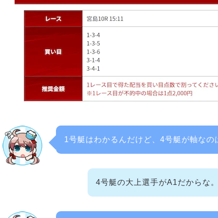
1号艇はわかるんだけど、4号艇が軸なの
4号艇の大上選手がA1だからな