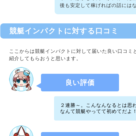
後も安定して稼げればの話には
競艇インパクトに対する口コミ
ここからは競艇インパクトに対して届いた良い口コミ
紹介してもらおうと思います。
良い評価
２連勝～。こんなんなるとは思わ
なんて競艇やってて初めてだよ