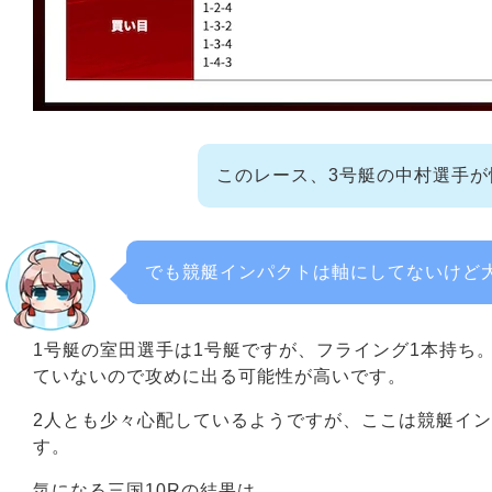
このレース、3号艇の中村選手が
でも競艇インパクトは軸にしてないけど
1号艇の室田選手は1号艇ですが、フライング1本持ち
ていないので攻めに出る可能性が高いです。
2人とも少々心配しているようですが、ここは競艇イ
す。
気になる三国10Rの結果は。