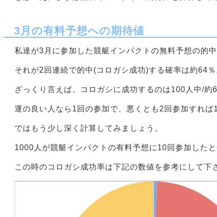
3月の有料予想への期待値
私達が3月に参加した競艇インパクトの無料予想の的中
それが2回連続で的中(コロガシ成功)する確率は約64％
ざっくり言えば、コロガシに成功するのは100人中/約
運の良い人なら1回の参加で、悪くとも2回参加すれば
ではもう少し深く計算してみましょう。
1000人が競艇インパクトの有料予想に10回参加した
この時のコロガシ成功率は下記の数値を参考にして下