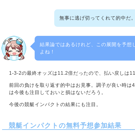
無事に逃げ切ってくれて的中だ
結果論ではあるけれど、この展開を予想
よね！
1-3-2の最終オッズは11.2倍だったので、払い戻しは11
前回の負けを取り返す的中はお見事。調子が良い時は
は今後も注目しておいと損はないだろう。
今後の競艇インパクトの結果にも注目。
競艇インパクトの無料予想参加結果