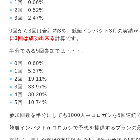
1回 0.06%
2回 0.52%
3回 2.47%
0回から3回は合計約3％。競艇インパクト3月の実績か
に3回は成功出来る
計算です。
半分である5回参加では・・・。
0回 0.60%
1回 5.37%
2回 19.11%
3回 33.97%
4回 30.20%
5回 10.74%
参加回数を半分にしても1000人中コロガシを5回連続
競艇インパクトがコロガシで予想を提供するプランの最安