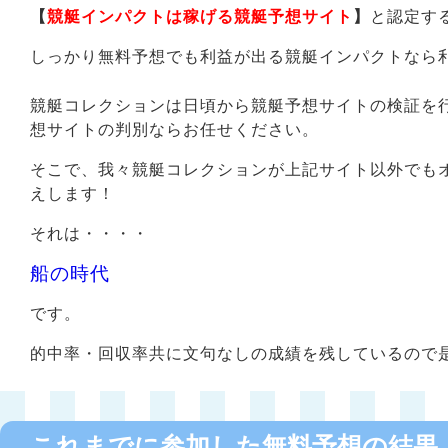
【
競艇インパクトは稼げる競艇予想サイト
】
と認定す
しっかり無料予想でも利益が出る競艇インパクトなら
競艇コレクションは日頃から競艇予想サイトの検証を
想サイトの判別ならお任せください。
そこで、我々競艇コレクションが上記サイト以外でも
えします！
それは・・・・
船の時代
です。
的中率・回収率共に文句なしの成績を残しているので
これまでに参加した無料予想の結果