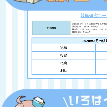
競艇研究エー
2020年3月の結
戦績
投資
払戻
利益