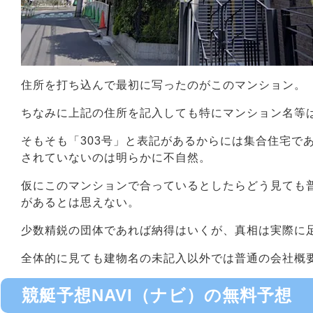
住所を打ち込んで最初に写ったのがこのマンション。
ちなみに上記の住所を記入しても特にマンション名等
そもそも「303号」と表記があるからには集合住宅で
されていないのは明らかに不自然。
仮にこのマンションで合っているとしたらどう見ても
があるとは思えない。
少数精鋭の団体であれば納得はいくが、真相は実際に
全体的に見ても建物名の未記入以外では普通の会社概
競艇予想NAVI（ナビ）の無料予想