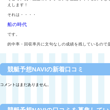
えします！
それは・・・・
船の時代
です。
的中率・回収率共に文句なしの成績を残しているので
競艇予想NAVIの新着口コミ
コメントはまだありません。
競艇予想NAVIの口コミを募集して