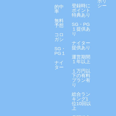
ポリ
登録時に
シー
的中
ポイント
率
特典あり
無料
SG・PG
予想
１提供あ
り
コロ
ガシ
ナイター
提供あり
SG・
PG１
運営期間
１年以上
ナイ
ター
１万円以
下の有料
プラン有
り
総合ラン
キング1
位10回以
上