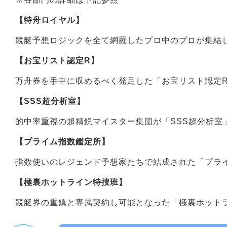
【特舟ロイヤル】
競艇予想ロジックを全て網羅したプロ中のプロが集結
【お宝リスト認定R】
万舟券を手中に収めるべく発足した「お宝リスト認定
【SSS超分析室】
的中率重視の超精鋭マイスター集団が「SSS超分析室
【プライム指数鑑定所】
指数使いのレジェンド予想家たちで結成された「プラ
【極裏ホットライン特捜班】
競艇界の重鎮と専属契約し可能となった「極裏ホット