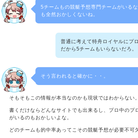
5チームもの競艇予想専門チームがいる
も全然おかしくないね。
普通に考えて特舟ロイヤルにプ
だから5チームもいらないだろ。
そう言われると確かに・・。
そもそもこの情報が本当なのかも現状ではわからない
書くだけならどんなサイトでも出来るし、プロ中のプ
がいるのもおかしいよな。
どのチームも的中率あってこその競艇予想が必要不可