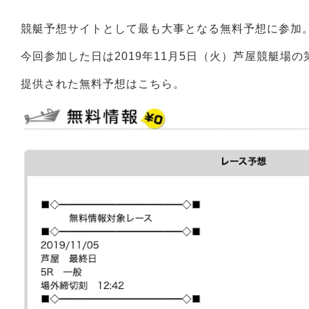
競艇予想サイトとして最も大事となる無料予想に参加
今回参加した日は2019年11月5日（火）芦屋競艇場の
提供された無料予想はこちら。