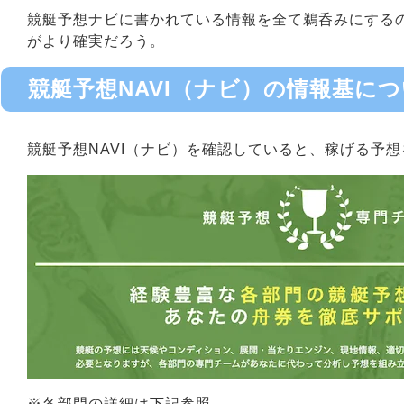
競艇予想ナビに書かれている情報を全て鵜呑みにする
がより確実だろう。
競艇予想NAVI（ナビ）の情報基に
競艇予想NAVI（ナビ）を確認していると、稼げる予
※各部門の詳細は下記参照