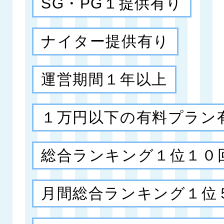
SG・PG１提供有り
ナイター提供有り
運営期間１年以上
１万円以下の有料プラン
総合ランキング１位１０
月間総合ランキング１位