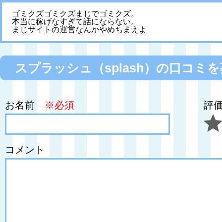
ゴミクズゴミクズまじでゴミクズ。
本当に稼げなすぎて話にならない。
まじサイトの運営なんかやめちまえよ
スプラッシュ（splash）の口コミ
お名前
※必須
評
コメント