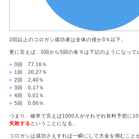
2回以上のコロガシ成功者は全体の僅か3％以下。
更に言えば、0回から5回の各％は下記のようになって
0回 77.16％
1回 20,27％
2回 2,40％
3回 0,17％
4回 0,01％
5回 0.00％
つまり、確率で言えば1000人がそれぞれ有料予想に1
失敗する
ということになる。
コロガシは成功さえすれば一瞬にして大金を掴むこと