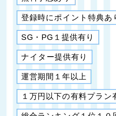
登録時にポイント特典あ
SG・PG１提供有り
ナイター提供有り
運営期間１年以上
１万円以下の有料プラン
総合ランキング１位１０