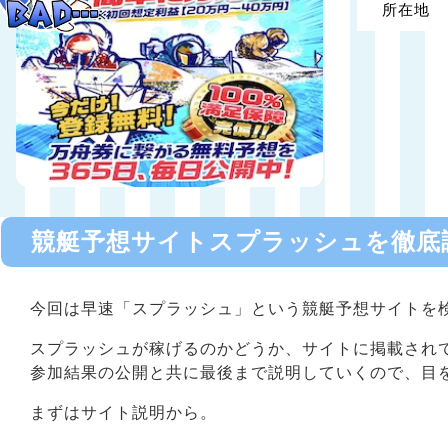
所在地
競艇予想サイトスプラッシュを徹底
今回は早速「スプラッシュ」という競艇予想サイトを
スプラッシュが稼げるのかどうか、サイトに掲載され
参加結果の公開と共に最後まで説明していくので、目
まずはサイト説明から。