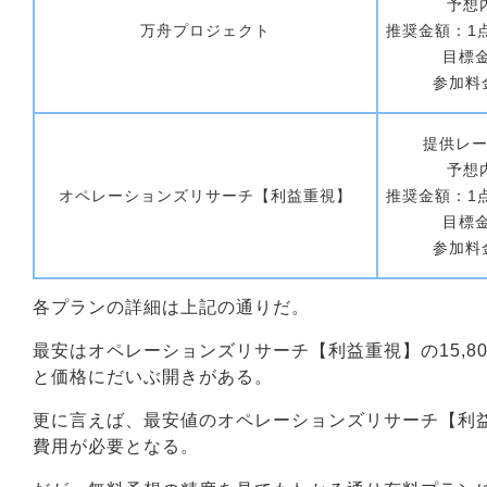
予想
万舟プロジェクト
推奨金額：1点1
目標金
参加料金
提供レー
予想
オペレーションズリサーチ【利益重視】
推奨金額：1点1
目標金
参加料金
各プランの詳細は上記の通りだ。
最安はオペレーションズリサーチ【利益重視】の15,800
と価格にだいぶ開きがある。
更に言えば、最安値のオペレーションズリサーチ【利
費用が必要となる。