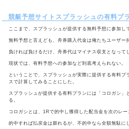
競艇予想サイトスプラッシュの有料プ
ここまで、スプラッシュが提供する無料予想に参加し
無料予想と言えども、舟券購入代金は俺たちユーザー
負ければ負けるだけ、舟券代はマイナス収支となって
現状では、有料予想への参加など到底考えられない。
ということで、スプラッシュが実際に提供する有料プ
スで計算してみることにした。
スプラッシュが提供する有料プランには「コロガシ」
る。
コロガシとは、1Rで的中し獲得した配当金を次のレー
的中すれば払戻金は膨れるが、不的中なら全額無駄に