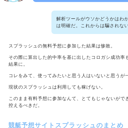
解析ツールがウソかどうかはわ
は明確だ。これからは騙されな
スプラッシュの無料予想に参加した結果は惨敗。
その際に算出した的中率を基に出したコロガシ成功率も
結果に。
コレをみて、使ってみたいと思う人はいないと思うが
現状のスプラッシュは利用しても稼げない。
このまま有料予想に参加なんて、とてもじゃないがで
控えるべきだ。
競艇予想サイトスプラッシュのまとめ