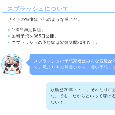
スプラッシュについて
サイトの特徴は下記のような感じだ。
100％満足保証。
無料予想を365日公開。
スプラッシュの予想家は皆競艇歴20年以上。
スプラッシュの予想家達はみんな競艇歴2
て。私よりも全然長いから、凄い予想し
競艇歴20年・・・。それなりに
な。でも、だからといって稼げ
ないぞ。