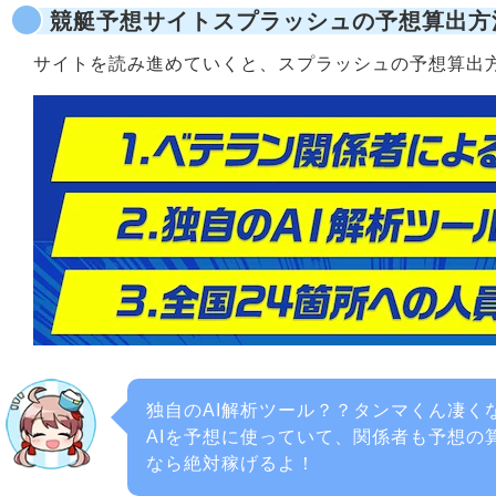
競艇予想サイトスプラッシュの予想算出方
サイトを読み進めていくと、スプラッシュの予想算出
独自のAI解析ツール？？タンマくん凄く
AIを予想に使っていて、関係者も予想の
なら絶対稼げるよ！